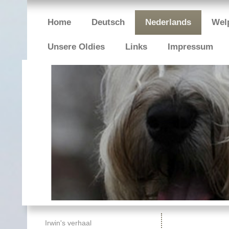
Home
Deutsch
Nederlands
Welp
Unsere Oldies
Links
Impressum
E
Irwin's verhaal