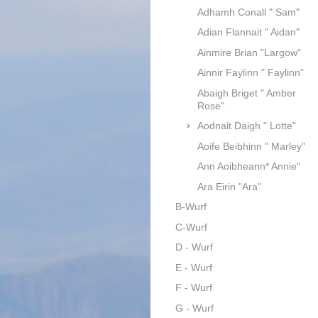
Adhamh Conall " Sam"
Adian Flannait " Aidan"
Ainmire Brian "Largow"
Ainnir Faylinn " Faylinn"
Abaigh Briget " Amber
Rose"
Aodnait Daigh " Lotte"
Aoife Beibhinn " Marley"
Ann Aoibheann* Annie"
Ara Eirin "Ara"
B-Wurf
C-Wurf
D - Wurf
E - Wurf
F - Wurf
G - Wurf