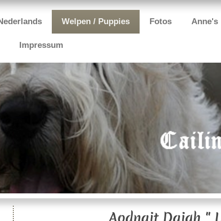
Nederlands
Welpen / Puppies
Fotos
Anne's 
Impressum
Aodnait Daigh " L